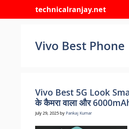
Skip
technicalranjay.net
to
content
Vivo Best Phone
Vivo Best 5G Look Smar
के कैमरा वाला और 6000mAh क
July 29, 2025
by
Pankaj Kumar