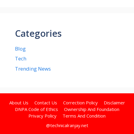
Categories
Blog
Tech
Trending News
About Us
Contact Us
Correction Policy
Disclaimer
DNPA Code of Ethics
Ownership And Foundation
Privacy Policy
Terms And Condition
@technicalranjay.net